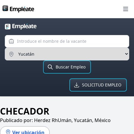
Bolsa de trabajo
Open
Introduce el nombre de la va
Ingresa el Estado
Buscar Empleo
SOLICITUD EMPLEO
CHECADOR
Publicado por:
Herdez Rh
Umán, Yucatán, México
Ver ubicación