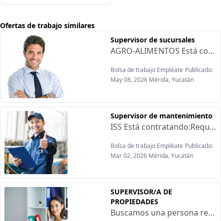
Ofertas de trabajo similares
Supervisor de sucursales
AGRO-ALIMENTOS Está contratando:Habilidades:-Orientación a resutados comerciales- Gestión de equipos -Alto sentido de organizacionRequisitos:-Sexo indistinto-Edad e 28 a 45 años.Licencia de conducir vigente-Licenciatura en administración o campo a fínOfrecen:-Sueldo base-Comisiones-Auto de la Empresa-Prestaciones de ley
Bolsa de trabajo Empléate
Publicado:
May 08, 2026 Mérida, Yucatán
Supervisor de mantenimiento
ISS Está contratando:Requisitos:-Experiencia comprobable-Documentación en regla-Licencia de manejoOfrecen:-Sueldo competitivo-Prestacione de ley-Uniformes
Bolsa de trabajo Empléate
Publicado:
Mar 02, 2026 Mérida, Yucatán
SUPERVISOR/A DE
PROPIEDADES
Buscamos una persona responsable, organizada y orientada al servicio para supervisar la operación diaria de nuestras propiedades. Esta posición es clave para garantizar altos estándares de calidad, coordinación eficiente de equipos y una experiencia excepcional para cada huésped.La persona seleccionada trabajará en un entorno dinámico, con enfoque en resultados, mejora continua y atención al detalle.Responsabilidades principales:Supervisar el estado general de las propiedades antes y después de cada estancia.Coordinar al personal de limpieza y mantenimiento.Verificar que los espacios cumplan con los estándares de calidad y presentación.Reportar incidencias y dar seguimiento a reparaciones necesarias.Asegurar la correcta reposición de insumos básicos.Mantener comunicación clara con el equipo operativo.Apoyar en la resolución de situaciones durante la estancia de huéspedes.Requisitos deseables:Disponibilidad de horarioFacilidad de movimiento (transporte)Ofrecemos la oportunidad de integrarse a un proyecto en crecimiento, con posibilidad de desarrollo profesional y un ambiente de trabajo colaborativo.