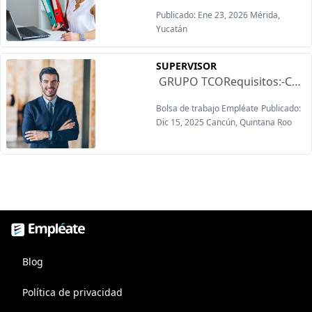
Publicado: Ene 23, 2026 Mérida,
Yucatán
SUPERVISOR
GRUPO TCORequisitos:-Con o sin experiencia-Responsable-ProactivoOfrecen:-Sueldo semanal-Descanso fijo Domingos-Prestaciones de ley-Bonos y Comisiones
Bolsa de trabajo Empléate
Publicado:
Dic 15, 2025 Cancún, Quintana Roo
Empléate, bolsa de trabajo
Blog
Política de privacidad